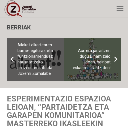
BERRIAK
Ailaket elkartearen
barne- egituraz eta
Aurrera jarraitzen
funtzionamenduaz
dugu Dinamizaio
hausnartzeko
Ildoan, hainbat
prozesuan aritu da
eskaerei erantzuten!
Joxemi Zumalabe
ESPERIMENTAZIO ESPAZIOA
LEIOAN, “PARTAIDETZA ETA
GARAPEN KOMUNITARIOA”
MASTERREKO IKASLEEKIN