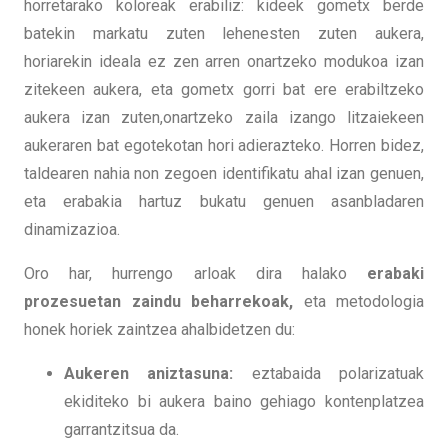
horretarako koloreak erabiliz: kideek gometx berde
batekin markatu zuten lehenesten zuten aukera,
horiarekin ideala ez zen arren onartzeko modukoa izan
zitekeen aukera, eta gometx gorri bat ere erabiltzeko
aukera izan zuten,onartzeko zaila izango litzaiekeen
aukeraren bat egotekotan hori adierazteko. Horren bidez,
taldearen nahia non zegoen identifikatu ahal izan genuen,
eta erabakia hartuz bukatu genuen asanbladaren
dinamizazioa.
Oro har, hurrengo arloak dira halako
erabaki
prozesuetan zaindu beharrekoak,
eta metodologia
honek horiek zaintzea ahalbidetzen du:
Aukeren aniztasuna:
eztabaida polarizatuak
ekiditeko bi aukera baino gehiago kontenplatzea
garrantzitsua da.