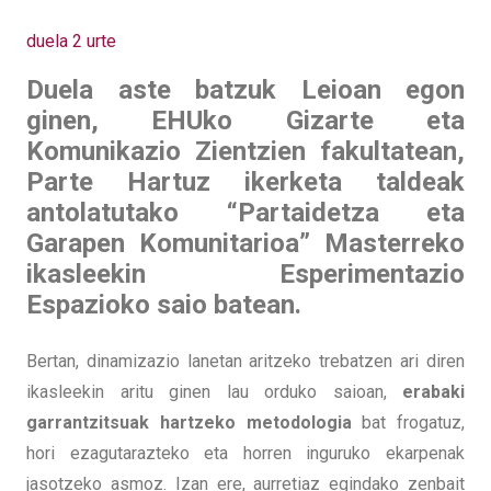
duela 2 urte
Duela aste batzuk Leioan egon
ginen, EHUko Gizarte eta
Komunikazio Zientzien fakultatean,
Parte Hartuz ikerketa taldeak
antolatutako “Partaidetza eta
Garapen Komunitarioa” Masterreko
ikasleekin Esperimentazio
Espazioko saio batean.
Bertan, dinamizazio lanetan aritzeko trebatzen ari diren
ikasleekin aritu ginen lau orduko saioan,
erabaki
garrantzitsuak hartzeko metodologia
bat frogatuz,
hori ezagutarazteko eta horren inguruko ekarpenak
jasotzeko asmoz. Izan ere, aurretiaz egindako zenbait