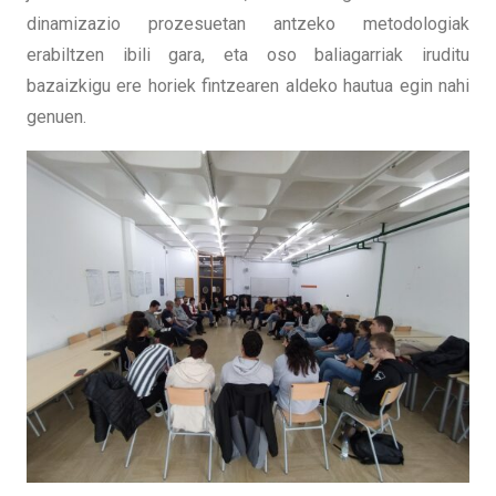
dinamizazio prozesuetan antzeko metodologiak
erabiltzen ibili gara, eta oso baliagarriak iruditu
bazaizkigu ere horiek fintzearen aldeko hautua egin nahi
genuen.