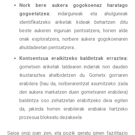
Nork bere aukera gogokoenaz haratago
gogoetatzea:
indarguneak eta ahulguneak
identifikatzeko ariketak kideak behartzen ditu
beste aukeren inguruan pentsatzera, horien alde
onak esploratzera, norbere aukera gogokoenaren
ahuldadeetan pentsatzera…
Kontsentsua eraikitzeko baldintzak erraztea:
gometxen ariketak taldearen indarrak non dauden
ikustaraztea ahalbidetzen du. Gometx gorriaren
erabilera (hau da, norberarentzat asumitzeko zaila
den aukera markatzen duen gometxaren erabilera)
baldintza oso zehatzetan erabiltzeko deia egiten
da, jakinda horren erabilerak erabakia hartzeko
prozesua blokeatu dezakeela.
Saioa ongi joan zen, eta pozik geratu ginen fazilitazio