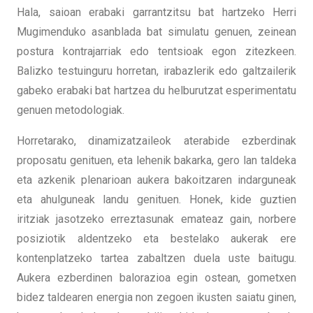
Hala, saioan erabaki garrantzitsu bat hartzeko Herri
Mugimenduko asanblada bat simulatu genuen, zeinean
postura kontrajarriak edo tentsioak egon zitezkeen.
Balizko testuinguru horretan, irabazlerik edo galtzailerik
gabeko erabaki bat hartzea du helburutzat esperimentatu
genuen metodologiak.
Horretarako, dinamizatzaileok aterabide ezberdinak
proposatu genituen, eta lehenik bakarka, gero lan taldeka
eta azkenik plenarioan aukera bakoitzaren indarguneak
eta ahulguneak landu genituen. Honek, kide guztien
iritziak jasotzeko erreztasunak emateaz gain, norbere
posiziotik aldentzeko eta bestelako aukerak ere
kontenplatzeko tartea zabaltzen duela uste baitugu.
Aukera ezberdinen balorazioa egin ostean, gometxen
bidez taldearen energia non zegoen ikusten saiatu ginen,