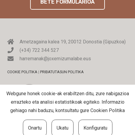
BETE FORMULARIOA
Ametzagaina kalea 19, 20012 Donostia (Gipuzkoa)
(+34) 722 344 527
harremanak@joxemizumalabe.eus
COOKIE POLITIKA
|
PRIBATUTASUN POLITIKA
Webgune honek cookie-ak erabiltzen ditu, zure nabigazioa
errazteko eta analisi estatistikoak egiteko. Informazio
gehiago nahi baduzu, kontsultatu gure
Cookien Politika
Onartu
Ukatu
Konfiguratu