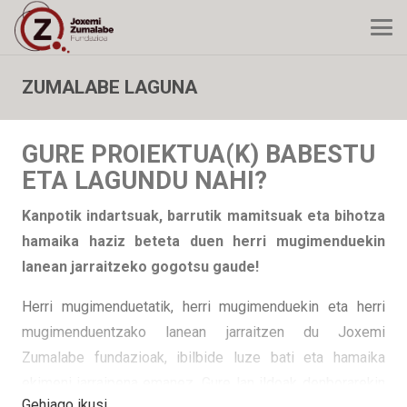
ZUMALABE LAGUNA
GURE PROIEKTUA(K) BABESTU
ETA LAGUNDU NAHI?
Kanpotik indartsuak, barrutik mamitsuak eta bihotza
hamaika haziz beteta duen herri mugimenduekin
lanean jarraitzeko gogotsu gaude!
Herri mugimenduetatik, herri mugimenduekin eta herri
mugimenduentzako lanean jarraitzen du Joxemi
Zumalabe fundazioak, ibilbide luze bati eta hamaika
ekimeni jarraipena emanez. Gure lan ildoak denborarekin
Gehiago ikusi