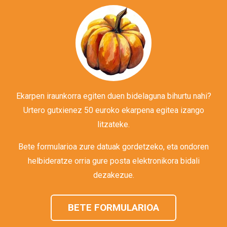
Ekarpen iraunkorra egiten duen bidelaguna bihurtu nahi?
Urtero gutxienez 50 euroko ekarpena egitea izango
litzateke.
Bete formularioa zure datuak gordetzeko, eta ondoren
helbideratze orria gure posta elektronikora bidali
dezakezue.
BETE FORMULARIOA