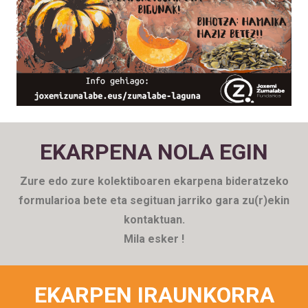
Horregatik
ZumalabeLaguna ekimenari bultzadatxoa
eman nahi diogu. Orain dela urte gutxi batzuk abiatu
genuen eta ekimena berriz zabaltzea erabaki dugu,
Zumalabelagun berriak topatzeko asmoz. Eta, nola ez,
azken urte hauetan diruz (eta bestela ere) lagundu
gaituzuen kide eta eragileei gure eskerrik beroenak eta
gure maitasun guztia helarazi nahi dizuegu!
EKARPENA NOLA EGIN
Oraindik ez bazara… egingo zara ZumalabeLagun?
Zure edo zure kolektiboaren ekarpena bideratzeko
formularioa bete eta segituan jarriko gara zu(r)ekin
kontaktuan.
Mila esker !
EKARPEN IRAUNKORRA