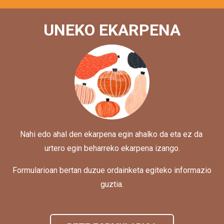
UNEKO EKARPENA
Nahi edo ahal den ekarpena egin ahalko da eta ez da
urtero egin beharreko ekarpena izango.
Formularioan bertan duzue ordainketa egiteko informazio
guztia.