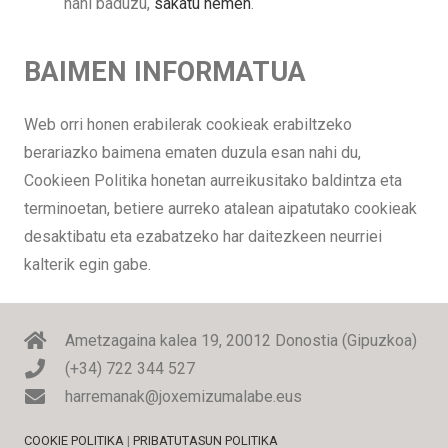
nahi baduzu,
sakatu hemen
.
BAIMEN INFORMATUA
Web orri honen erabilerak cookieak erabiltzeko
berariazko baimena ematen duzula esan nahi du,
Cookieen Politika honetan aurreikusitako baldintza eta
terminoetan, betiere aurreko atalean aipatutako cookieak
desaktibatu eta ezabatzeko har daitezkeen neurriei
kalterik egin gabe.
Ametzagaina kalea 19, 20012 Donostia (Gipuzkoa)
(+34) 722 344 527
harremanak@joxemizumalabe.eus
COOKIE POLITIKA
|
PRIBATUTASUN POLITIKA