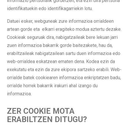
informazio pertsonalik gordetzen, eta ezin dira pertsona
identifikatuekin edo identifikagarriekin lotu.
Datuei esker, webguneak zure informazioa orrialdeen
artean gorde eta elkarri eragiteko modua aztertu dezake.
Cookieak seguruak dira, nabigatzaileak bere lekuan jarri
zuen informazioa bakarrik gorde baitezakete, hau da,
erabiltzaileak nabigatzailean sartu duen informazioa edo
web-orrialdea eskatzean ematen dena. Kodea ezin da
exekutatu eta ezin da zure ekipora sartzeko erabili. Web-
orrialde batek cookiearen informazioa enkriptatzen badu,
orrialde horrek bakarrik irakurri ahal izango du
informazioa.
ZER COOKIE MOTA
ERABILTZEN DITUGU?