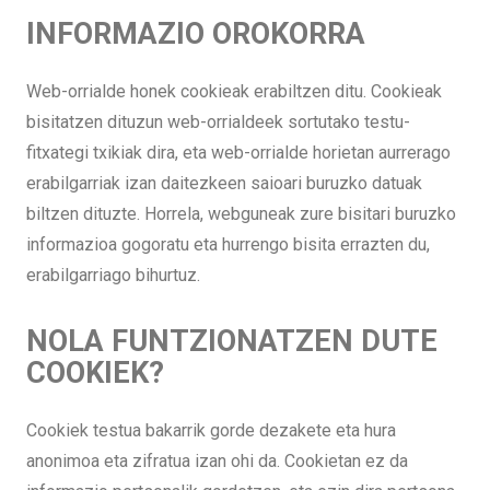
INFORMAZIO OROKORRA
Web-orrialde honek cookieak erabiltzen ditu. Cookieak
bisitatzen dituzun web-orrialdeek sortutako testu-
fitxategi txikiak dira, eta web-orrialde horietan aurrerago
erabilgarriak izan daitezkeen saioari buruzko datuak
biltzen dituzte. Horrela, webguneak zure bisitari buruzko
informazioa gogoratu eta hurrengo bisita errazten du,
erabilgarriago bihurtuz.
NOLA FUNTZIONATZEN DUTE
COOKIEK?
Cookiek testua bakarrik gorde dezakete eta hura
anonimoa eta zifratua izan ohi da. Cookietan ez da