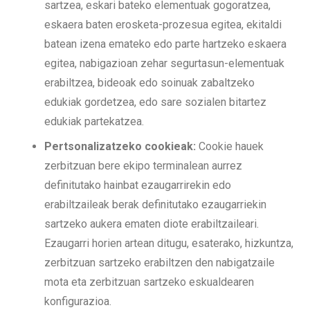
sartzea, eskari bateko elementuak gogoratzea,
eskaera baten erosketa-prozesua egitea, ekitaldi
batean izena emateko edo parte hartzeko eskaera
egitea, nabigazioan zehar segurtasun-elementuak
erabiltzea, bideoak edo soinuak zabaltzeko
edukiak gordetzea, edo sare sozialen bitartez
edukiak partekatzea.
Pertsonalizatzeko cookieak:
Cookie hauek
zerbitzuan bere ekipo terminalean aurrez
definitutako hainbat ezaugarrirekin edo
erabiltzaileak berak definitutako ezaugarriekin
sartzeko aukera ematen diote erabiltzaileari.
Ezaugarri horien artean ditugu, esaterako, hizkuntza,
zerbitzuan sartzeko erabiltzen den nabigatzaile
mota eta zerbitzuan sartzeko eskualdearen
konfigurazioa.