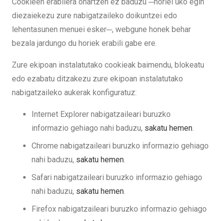
Cookieen erabilera onartzen ez baduzu ─horiei uko egin
diezaiekezu zure nabigatzaileko doikuntzei edo
lehentasunen menuei esker─, webgune honek behar
bezala jardungo du horiek erabili gabe ere.
Zure ekipoan instalatutako cookieak baimendu, blokeatu
edo ezabatu ditzakezu zure ekipoan instalatutako
nabigatzaileko aukerak konfiguratuz:
Internet Explorer
nabigatzaileari buruzko
informazio gehiago nahi baduzu,
sakatu hemen
.
Chrome
nabigatzaileari buruzko informazio gehiago
nahi baduzu,
sakatu hemen
.
Safari
nabigatzaileari buruzko informazio gehiago
nahi baduzu,
sakatu hemen
.
Firefox
nabigatzaileari buruzko informazio gehiago