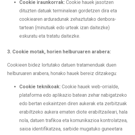
Cookie iraunkorrak:
Cookie hauek jasotzen
dituzten datuak terminalean gordetzen dira eta
cookiearen arduradunak zehaztutako denbora-
tartean (minutuak edo urteak izan daitezke)
eskuratu eta tratatu daitezke.
3. Cookie motak, horien helburuaren arabera:
Cookieen bidez lortutako datuen tratamenduak duen
helburuaren arabera, honako hauek bereiz ditzakegu:
Cookie teknikoak:
Cookie hauek web-orrialde,
plataforma edo aplikazio batean zehar nabigatzeko
edo bertan eskaintzen diren aukerak eta zerbitzuak
erabiltzeko aukera ematen diote erabiltzaileari, hala
nola, datuen trafikoa eta komunikazioa kontrolatzea,
saioa identifikatzea, sarbide mugatuko guneetara