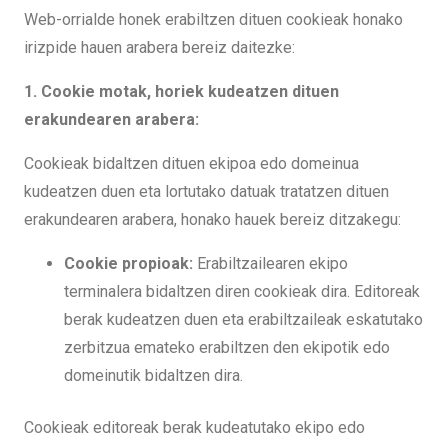
Web-orrialde honek erabiltzen dituen cookieak honako
irizpide hauen arabera bereiz daitezke:
1. Cookie motak, horiek kudeatzen dituen
erakundearen arabera:
Cookieak bidaltzen dituen ekipoa edo domeinua
kudeatzen duen eta lortutako datuak tratatzen dituen
erakundearen arabera, honako hauek bereiz ditzakegu:
Cookie propioak:
Erabiltzailearen ekipo
terminalera bidaltzen diren cookieak dira. Editoreak
berak kudeatzen duen eta erabiltzaileak eskatutako
zerbitzua emateko erabiltzen den ekipotik edo
domeinutik bidaltzen dira.
Cookieak editoreak berak kudeatutako ekipo edo