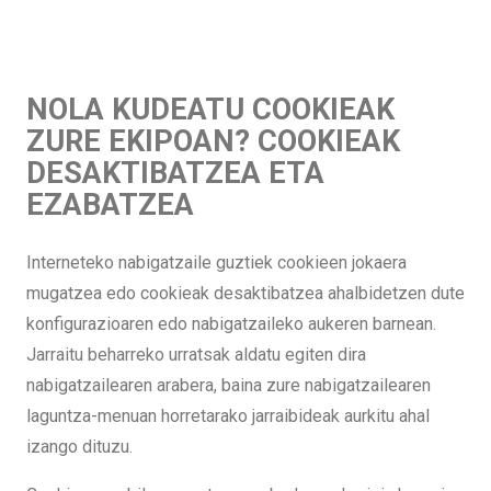
NOLA KUDEATU COOKIEAK
ZURE EKIPOAN? COOKIEAK
DESAKTIBATZEA ETA
EZABATZEA
Interneteko nabigatzaile guztiek cookieen jokaera
mugatzea edo cookieak desaktibatzea ahalbidetzen dute
konfigurazioaren edo nabigatzaileko aukeren barnean.
Jarraitu beharreko urratsak aldatu egiten dira
nabigatzailearen arabera, baina zure nabigatzailearen
laguntza-menuan horretarako jarraibideak aurkitu ahal
izango dituzu.