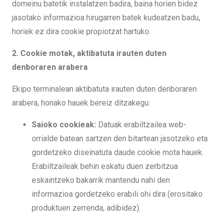
domeinu batetik instalatzen badira, baina horien bidez
jasotako informazioa hirugarren batek kudeatzen badu,
horiek ez dira cookie propiotzat hartuko.
2. Cookie motak, aktibatuta irauten duten
denboraren arabera
Ekipo terminalean aktibatuta irauten duten denboraren
arabera, honako hauek bereiz ditzakegu:
Saioko cookieak:
Datuak erabiltzailea web-
orrialde batean sartzen den bitartean jasotzeko eta
gordetzeko diseinatuta daude cookie mota hauek.
Erabiltzaileak behin eskatu duen zerbitzua
eskaintzeko bakarrik mantendu nahi den
informazioa gordetzeko erabili ohi dira (erositako
produktuen zerrenda, adibidez).