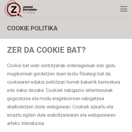
COOKIE POLITIKA
ZER DA COOKIE BAT?
Cookie bat web-zerbitzariak ordenagailuan edo gailu
mugikorrean gordetzen duen testu-fitxategi bat da;
cookiearen edukia zerbitzari horrek bakarrik berreskura
edo irakur dezake. Cookiek nabigazio-lehentasunak
gogoratzea eta modu eraginkorrean nabigatzea
ahalbidetzen diote webguneari. Cookiek azkartu eta
erraztu egiten dute erabiltzailearen eta webgunearen
arteko interakzioa.