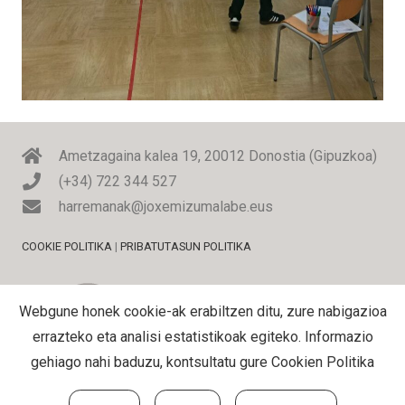
Ametzagaina kalea 19, 20012 Donostia (Gipuzkoa)
(+34) 722 344 527
harremanak@joxemizumalabe.eus
COOKIE POLITIKA
|
PRIBATUTASUN POLITIKA
Webgune honek cookie-ak erabiltzen ditu, zure nabigazioa
errazteko eta analisi estatistikoak egiteko. Informazio
gehiago nahi baduzu, kontsultatu gure
Cookien Politika