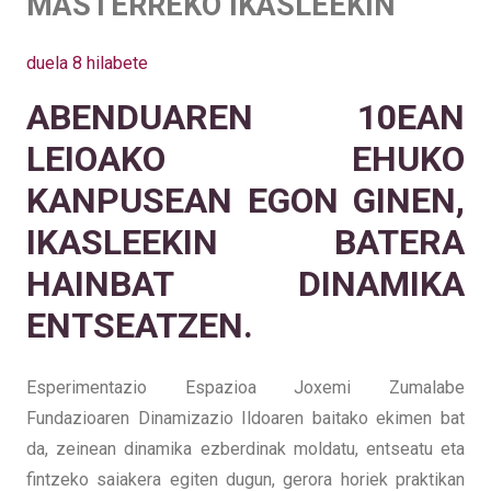
MASTERREKO IKASLEEKIN
duela 8 hilabete
ABENDUAREN 10EAN
LEIOAKO EHUKO
KANPUSEAN EGON GINEN,
IKASLEEKIN BATERA
HAINBAT DINAMIKA
ENTSEATZEN.
Esperimentazio Espazioa Joxemi Zumalabe
Fundazioaren Dinamizazio Ildoaren baitako ekimen bat
da, zeinean dinamika ezberdinak moldatu, entseatu eta
fintzeko saiakera egiten dugun, gerora horiek praktikan