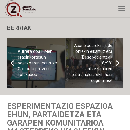
BERRIAK
Asanbladarekin, kide
Aurrera doa HMen
ohiekin elkartuz eta
eraginkortasun
“Desobedienteak
politikoaren inguruko
18/98”
Gogoeta prozesu
antzezlanaren
kolektiboa
estreinaldiarekin hasi
dugu urtea!
ESPERIMENTAZIO ESPAZIOA
EHUN, PARTAIDETZA ETA
GARAPEN KOMUNITARIOA