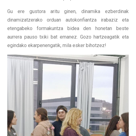
Gu ere gustora aritu ginen, dinamika ezberdinak
dinamizatzerako orduan autokonfiantza irabaziz eta
etengabeko formakuntza bidea den honetan beste
aurrera pauso txiki bat emanez. Gozo hartzeagatik eta
egindako ekarpenengatik, mila esker bihotzez!