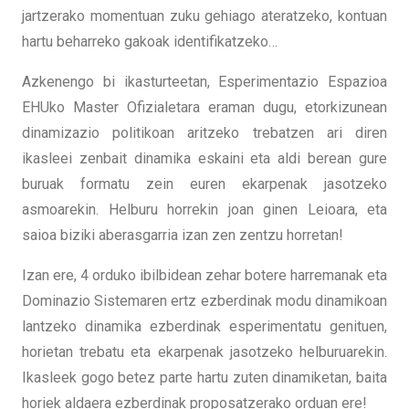
jartzerako momentuan zuku gehiago ateratzeko, kontuan
hartu beharreko gakoak identifikatzeko…
Azkenengo bi ikasturteetan, Esperimentazio Espazioa
EHUko Master Ofizialetara eraman dugu, etorkizunean
dinamizazio politikoan aritzeko trebatzen ari diren
ikasleei zenbait dinamika eskaini eta aldi berean gure
buruak formatu zein euren ekarpenak jasotzeko
asmoarekin. Helburu horrekin joan ginen Leioara, eta
saioa biziki aberasgarria izan zen zentzu horretan!
Izan ere, 4 orduko ibilbidean zehar botere harremanak eta
Dominazio Sistemaren ertz ezberdinak modu dinamikoan
lantzeko dinamika ezberdinak esperimentatu genituen,
horietan trebatu eta ekarpenak jasotzeko helburuarekin.
Ikasleek gogo betez parte hartu zuten dinamiketan, baita
horiek aldaera ezberdinak proposatzerako orduan ere!