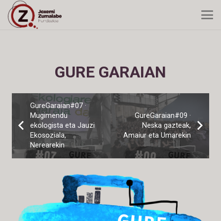
GURE GARAIAN
GureGaraian#07 ·
Mugimendu
GureGaraian#09 ·
ekologista eta Jauzi
Neska gazteak,
Ekosoziala,
Amaiur eta Umarekin
Nerearekin