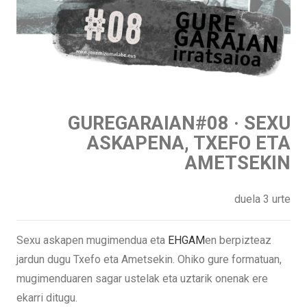
GUREGARAIAN#08 · SEXU
ASKAPENA, TXEFO ETA
AMETSEKIN
duela 3 urte
Sexu askapen mugimendua eta
EHGAM
en berpizteaz
jardun dugu Txefo eta Ametsekin. Ohiko gure formatuan,
mugimenduaren sagar ustelak eta uztarik onenak ere
ekarri ditugu.