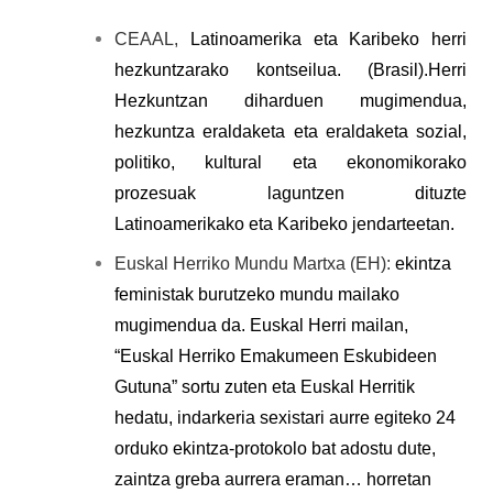
CEAAL,
Latinoamerika eta Karibeko herri
hezkuntzarako kontseilua. (Brasil).Herri
Hezkuntzan diharduen mugimendua,
hezkuntza eraldaketa eta eraldaketa sozial,
politiko, kultural eta ekonomikorako
prozesuak laguntzen dituzte
Latinoamerikako eta Karibeko jendarteetan.
Euskal Herriko Mundu Martxa (EH):
ekintza
feministak burutzeko mundu mailako
mugimendua da. Euskal Herri mailan,
“Euskal Herriko Emakumeen Eskubideen
Gutuna” sortu zuten eta Euskal Herritik
hedatu, indarkeria sexistari aurre egiteko 24
orduko ekintza-protokolo bat adostu dute,
zaintza greba aurrera eraman… horretan