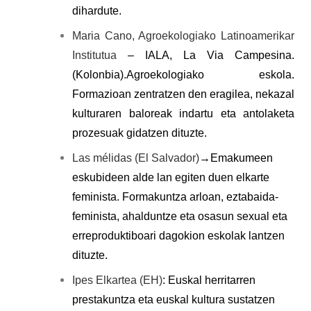
dihardute.
Maria Cano, Agroekologiako Latinoamerikar
Institutua
– IALA, La Via Campesina.
(Kolonbia).Agroekologiako eskola.
Formazioan zentratzen den eragilea, nekazal
kulturaren baloreak indartu eta antolaketa
prozesuak gidatzen dituzte.
Las mélidas (El Salvador)
→Emakumeen
eskubideen alde lan egiten duen elkarte
feminista. Formakuntza arloan, eztabaida-
feminista, ahalduntze eta osasun sexual eta
erreproduktiboari dagokion eskolak lantzen
dituzte.
Ipes Elkartea (EH)
: Euskal herritarren
prestakuntza eta euskal kultura sustatzen