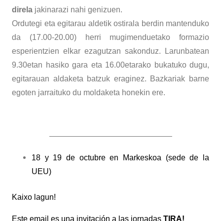
direla
jakinarazi nahi genizuen.
Ordutegi eta egitarau aldetik ostirala berdin mantenduko
da (17.00-20.00) herri mugimenduetako formazio
esperientzien elkar ezagutzan sakonduz. Larunbatean
9.30etan hasiko gara eta 16.00etarako bukatuko dugu,
egitarauan aldaketa batzuk eraginez. Bazkariak barne
egoten jarraituko du moldaketa honekin ere.
———————————————–
18 y 19 de octubre en Markeskoa (sede de la
UEU)
Kaixo lagun!
Este email es una invitación a las jornadas
TIRA!