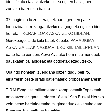
identifikatu eta askatzeko bidea egiten hasi ginen
zuetako batzuekin batera.
37 mugimendu zein eragilek hartu genuen parte
formazioa berrezaugarritzeko eta gogoeta egiteko bide
horretan:
KORAPILOAK ASKATZEKO BIDEAN
.
Geroxeago, talde txiki batek Kubako
PARADIGMA
ASKATZAILEAK NAZIOARTEKO XIII. TAILERREAN
parte hartu genuen, Abya Ayalako herri mugimenduek
dauzkaten baliabideak eta gogoetak ezagutzeko.
Oraingo honetan, zuengana jotzen dugu berriro,
elkarrekin beste urrats bat emateko proposamenarekin:
TIRA! Ezagutza militantearen korapiloetatik Topaketak
antolatzen ari gara! Urriaren 18 eta 19an Euskal Herriko
zein beste herrialdeetako mugimenduak elkartuko gara
Eibarren, hiru helburu hauekin: