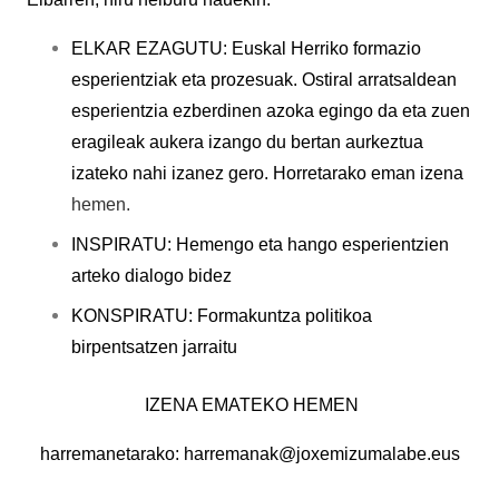
ELKAR EZAGUTU: Euskal Herriko
formazio
esperientziak eta
prozesuak. Ostiral arratsaldean
esperientzia ezberdinen azoka egingo da eta zuen
eragileak aukera izango du bertan aurkeztua
izateko nahi izanez gero. Horretarako eman izena
hemen.
INSPIRATU: Hemengo eta hango esperientzien
arteko dialogo bidez
KONSPIRATU: Formakuntza politikoa
birpentsatzen jarraitu
IZENA EMATEKO HEMEN
harremanetarako: harremanak@joxemizumalabe.eus