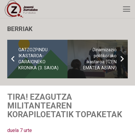
BERRIAK
GATZOZPINDU
Dinamizazio
IKASTAROA-
politikorako
GARAIONEKO
ikastaroa (IZEN
KRONIKA (3. SAIOA)
EMATEA ABIAN!)
TIRA! EZAGUTZA
MILITANTEAREN
KORAPILOETATIK TOPAKETAK
duela 7 urte