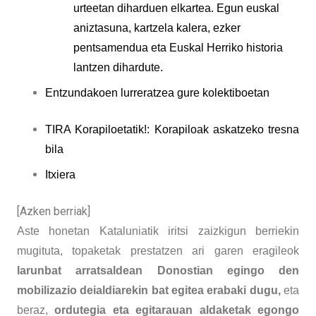
urteetan diharduen elkartea. Egun euskal
aniztasuna, kartzela kalera, ezker
pentsamendua eta Euskal Herriko historia
lantzen dihardute.
Entzundakoen lurreratzea gure kolektiboetan
TIRA Korapiloetatik!: Korapiloak askatzeko tresna
bila
Itxiera
[Azken berriak]
Aste honetan Kataluniatik iritsi zaizkigun berriekin
mugituta, topaketak prestatzen ari garen eragileok
larunbat arratsaldean Donostian egingo den
mobilizazio deialdiarekin bat egitea erabaki dugu,
eta
beraz,
ordutegia eta egitarauan aldaketak egongo