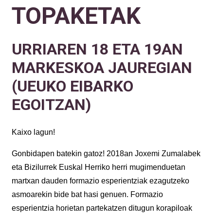
TOPAKETAK
URRIAREN 18 ETA 19AN
MARKESKOA JAUREGIAN
(UEUKO EIBARKO
EGOITZAN)
Kaixo lagun!
Gonbidapen batekin gatoz! 2018an Joxemi Zumalabek
eta Bizilurrek Euskal Herriko herri mugimenduetan
martxan dauden formazio esperientziak ezagutzeko
asmoarekin bide bat hasi genuen. Formazio
esperientzia horietan partekatzen ditugun korapiloak