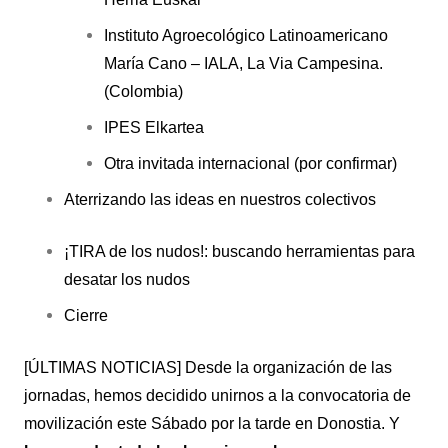
Instituto Agroecológico Latinoamericano
María Cano – IALA, La Via Campesina.
(Colombia)
IPES Elkartea
Otra invitada internacional (por confirmar)
Aterrizando las ideas en nuestros colectivos
¡TIRA de los nudos!: buscando herramientas para
desatar los nudos
Cierre
[ÚLTIMAS NOTICIAS] Desde la organización de las
jornadas, hemos decidido unirnos a la convocatoria de
movilización este Sábado por la tarde en Donostia. Y