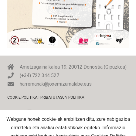
Ametzagaina kalea 19, 20012 Donostia (Gipuzkoa)
(+34) 722 344 527
harremanak@joxemizumalabe.eus
COOKIE POLITIKA
|
PRIBATUTASUN POLITIKA
Webgune honek cookie-ak erabiltzen ditu, zure nabigazioa
errazteko eta analisi estatistikoak egiteko. Informazio