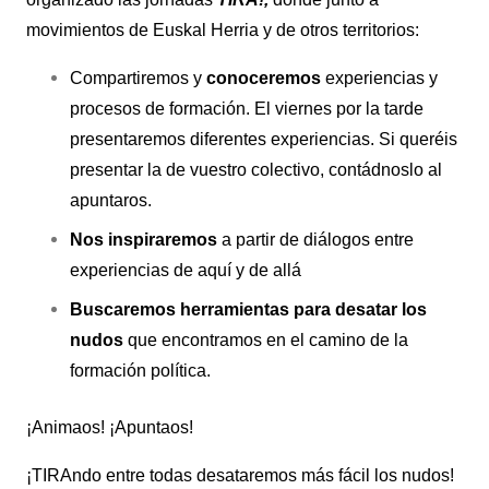
movimientos de Euskal Herria y de otros territorios:
Compartiremos y
conoceremos
experiencias y
procesos de formación. El viernes por la tarde
presentaremos diferentes experiencias. Si queréis
presentar la de vuestro colectivo, contádnoslo al
apuntaros.
Nos inspiraremos
a partir de diálogos entre
experiencias de aquí y de allá
Buscaremos herramientas para desatar los
nudos
que encontramos en el camino de la
formación política.
¡Animaos! ¡Apuntaos!
¡TIRAndo entre todas desataremos más fácil los nudos!