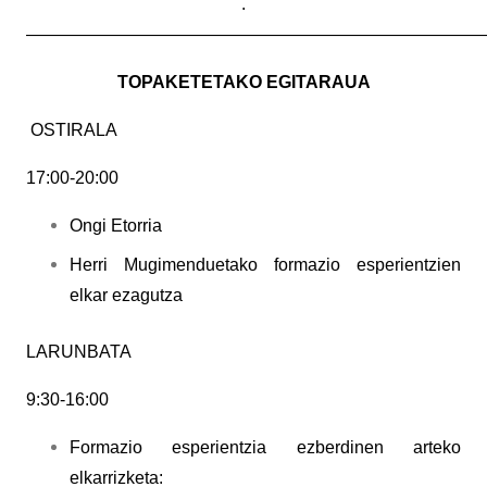
.
———————————————————————————
TOPAKETETAKO EGITARAUA
OSTIRALA
17:00-20:00
Ongi Etorria
Herri Mugimenduetako formazio esperientzien
elkar ezagutza
LARUNBATA
9:30-16:00
Formazio esperientzia ezberdinen arteko
elkarrizketa: