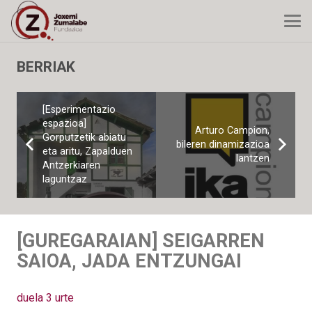
BERRIAK
[Esperimentazio
espazioa]
Arturo Campion,
Gorputzetik abiatu
bileren dinamizazioa
eta aritu, Zapalduen
lantzen
Antzerkiaren
laguntzaz
[GUREGARAIAN] SEIGARREN
SAIOA, JADA ENTZUNGAI
duela 3 urte