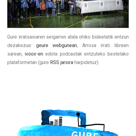
Gure irratsaioaren seigarren atala ohiko bideetatik entzun
dezakezue:
geure webgunean
, Arrosa irrati libreen
sarean,
ivoox-en
edota podcastak entzuteko bestelako
plataformetan (gure
RSS jariora
harpidetuz).