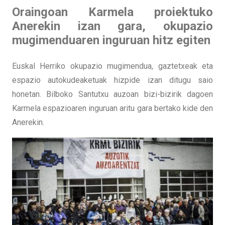
Oraingoan Karmela proiektuko
Anerekin izan gara, okupazio
mugimenduaren inguruan hitz egiten
Euskal Herriko okupazio mugimendua, gaztetxeak eta
espazio autokudeaketuak hizpide izan ditugu saio
honetan. Bilboko Santutxu auzoan bizi-bizirik dagoen
Karmela espazioaren inguruan aritu gara bertako kide den
Anerekin.