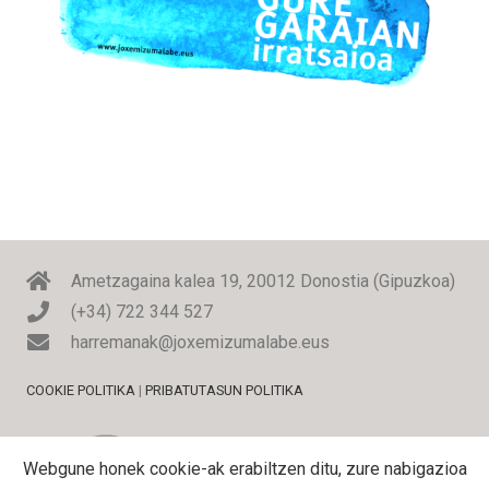
Ametzagaina kalea 19, 20012 Donostia (Gipuzkoa)
(+34) 722 344 527
harremanak@joxemizumalabe.eus
COOKIE POLITIKA
|
PRIBATUTASUN POLITIKA
Webgune honek cookie-ak erabiltzen ditu, zure nabigazioa