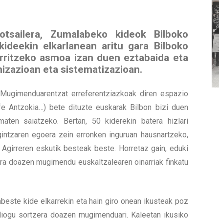
 otsailera, Zumalabeko kideok Bilboko
kideekin elkarlanean aritu gara Bilboko
rritzeko asmoa izan duen eztabaida eta
zazioan eta sistematizazioan.
i Mugimenduarentzat erreferentziazkoak diren espazio
fe Antzokia…) bete dituzte euskarak Bilbon bizi duen
maten saiatzeko. Bertan, 50 kiderekin batera hizlari
intzaren egoera zein erronken inguruan hausnartzeko,
Agirreren eskutik besteak beste. Horretaz gain, eduki
era doazen mugimendu euskaltzalearen oinarriak finkatu
nbeste kide elkarrekin eta hain giro onean ikusteak poz
 diogu sortzera doazen mugimenduari. Kaleetan ikusiko