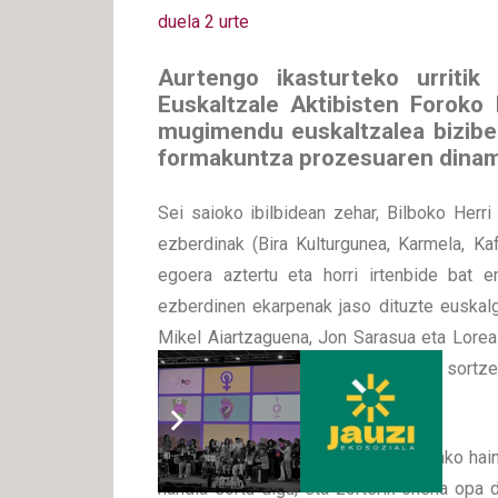
duela 2 urte
Aurtengo ikasturteko urritik
Euskaltzale Aktibisten Foroko 
mugimendu euskaltzalea bizibe
formakuntza prozesuaren dinami
Sei saioko ibilbidean zehar, Bilboko Herr
ezberdinak (Bira Kulturgunea, Karmela, Ka
egoera aztertu eta horri irtenbide bat e
ezberdinen ekarpenak jaso dituzte euskalg
Mikel Aiartzaguena, Jon Sarasua eta Lorea 
horien inguruko eztabaidak landu eta sortz
dituzte.
Adin, ideologia eta auzo ezberdinetako hai
handia sortu digu, eta zorterik onena opa