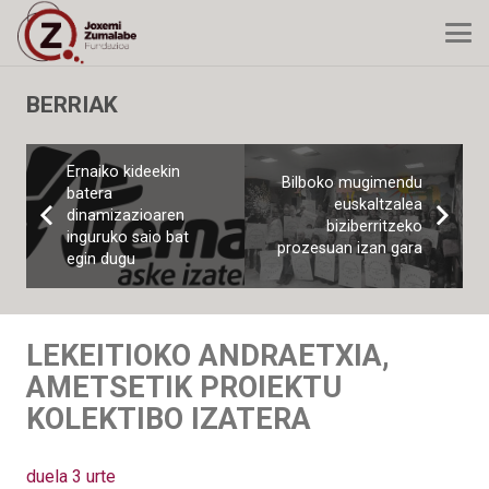
BERRIAK
Ernaiko kideekin
Bilboko mugimendu
batera
euskaltzalea
dinamizazioaren
biziberritzeko
inguruko saio bat
prozesuan izan gara
egin dugu
LEKEITIOKO ANDRAETXIA,
AMETSETIK PROIEKTU
KOLEKTIBO IZATERA
duela 3 urte