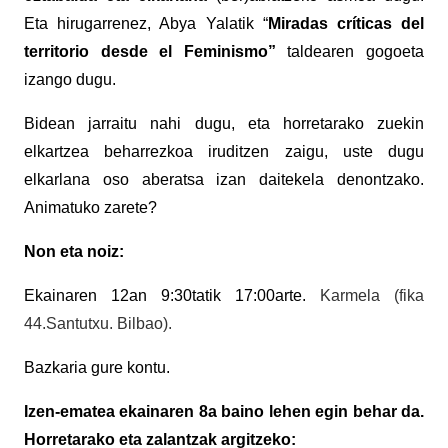
Eta hirugarrenez, Abya Yalatik “
Miradas críticas del
territorio desde el Feminismo”
taldearen gogoeta
izango dugu.
Bidean jarraitu nahi dugu, eta horretarako zuekin
elkartzea beharrezkoa iruditzen zaigu, uste dugu
elkarlana oso aberatsa izan daitekela denontzako.
Animatuko zarete?
Non eta noiz:
Ekainaren 12an 9:30tatik 17:00arte.
Karmela (fika
44.Santutxu. Bilbao).
Bazkaria gure kontu.
Izen-ematea
ekainaren 8a baino lehen egin behar da.
Horretarako eta zalantzak argitzeko: