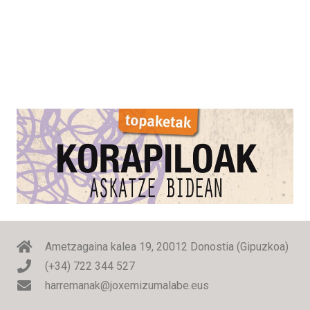
Ametzagaina kalea 19, 20012 Donostia (Gipuzkoa)
(+34) 722 344 527
harremanak@joxemizumalabe.eus