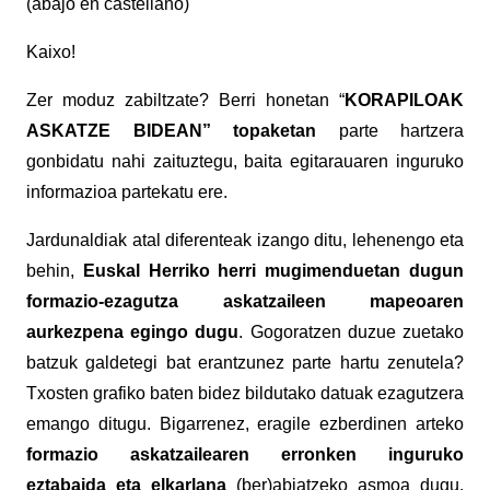
(abajo en castellano)
Kaixo!
Zer moduz zabiltzate? Berri honetan “
KORAPILOAK
ASKATZE BIDEAN” topaketan
parte hartzera
gonbidatu nahi zaituztegu, baita egitarauaren inguruko
informazioa partekatu ere.
Jardunaldiak atal diferenteak izango ditu, lehenengo eta
behin,
Euskal Herriko herri mugimenduetan dugun
formazio-ezagutza askatzaileen mapeoaren
aurkezpena egingo dugu
. Gogoratzen duzue zuetako
batzuk galdetegi bat erantzunez parte hartu zenutela?
Txosten grafiko baten bidez bildutako datuak ezagutzera
emango ditugu. Bigarrenez, eragile ezberdinen arteko
formazio askatzailearen erronken inguruko
eztabaida eta elkarlana
(ber)abiatzeko asmoa dugu.