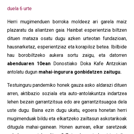
duela 6 urte
Herri mugimenduen borroka moldeez ari garela maiz
plazaratu da aliantzen gaia. Hainbat esperientzia biltzen
dituen mataza osatu dugu azken urteotan fundazioan,
hausnarketaz, esperientziaz eta korapiloz betea. Ibilbide
hau borobiltzeko aukera sortu zaigu, eta datorren
abenduaren 10ean
Donostiako Doka Kafe Antzokian
antolatu dugun
mahai-ingurura gonbidatzen zaitugu.
Testuinguru pandemiko honek gauza asko aldarazi dituen
arren,
aktibazio soziala eta auto-antolakuntza indartzea
lehen bezain garrantzitsua edo are garrantzitsuagoa dela
uste dugu. Baina ezin dugu ukatu, egoera honetan herri
mugimenduak bildu eta elkartzeko zailtasun askotarikoak
ditugula mahai-gainean. Honen aurrean,
elkar saretzeak