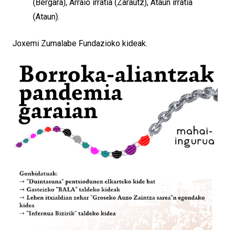
(Bergara), Arraio irratia (Zarautz), Ataun irratia
(Ataun).
Joxemi Zumalabe Fundazioko kideak.