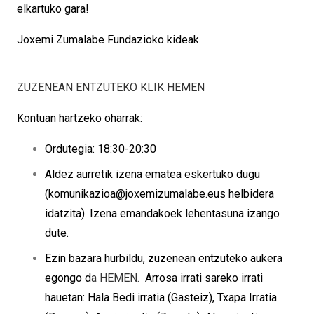
elkartuko gara!
Joxemi Zumalabe Fundazioko kideak.
ZUZENEAN ENTZUTEKO KLIK HEMEN
Kontuan hartzeko oharrak:
Ordutegia: 18:30-20:30
Aldez aurretik izena ematea eskertuko dugu
(komunikazioa@joxemizumalabe.eus helbidera
idatzita). Izena emandakoek lehentasuna izango
dute.
Ezin bazara hurbildu, zuzenean entzuteko aukera
egongo d
a HEMEN.
Arrosa irrati sareko irrati
hauetan: Hala Bedi irratia (Gasteiz), Txapa Irratia