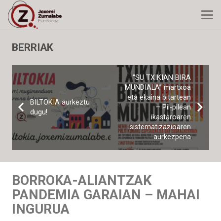
BERRIAK
“SU TXIKIAN BIRA
MUNDIALA” martxoa
eta ekaina bitartean
BILTOKIA aurkeztu
– Pil-pilean
dugu!
ikastaroaren
sistematizazioaren
aurkezpena
BORROKA-ALIANTZAK
PANDEMIA GARAIAN – MAHAI
INGURUA