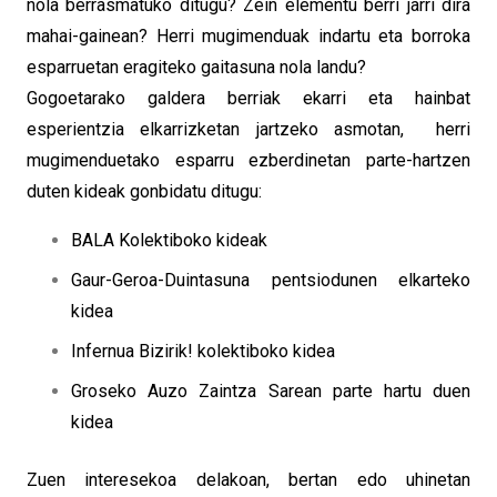
nola berrasmatuko ditugu? Zein elementu berri jarri dira
mahai-gainean? Herri mugimenduak indartu eta borroka
esparruetan eragiteko gaitasuna nola landu?
Gogoetarako galdera berriak ekarri eta hainbat
esperientzia elkarrizketan jartzeko asmotan, herri
mugimenduetako esparru ezberdinetan parte-hartzen
duten kideak gonbidatu ditugu:
BALA
Kolektiboko kideak
Gaur-Geroa-Duintasuna
pentsiodunen elkarteko
kidea
Infernua Bizirik!
kolektiboko kidea
Groseko Auzo Zaintza Sarea
n parte hartu duen
kidea
Zuen interesekoa delakoan, bertan edo uhinetan