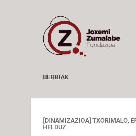
BERRIAK
[DINAMIZAZIOA] TXORIMALO, 
HELDUZ