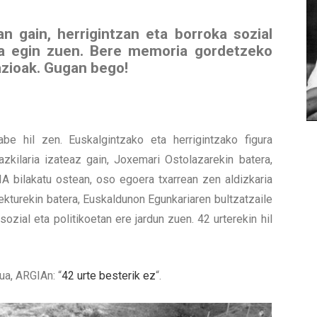
n gain, herrigintzan eta borroka sozial
ia egin zuen. Bere memoria gordetzeko
zioak. Gugan bego!
be hil zen. Euskalgintzako eta herrigintzako figura
azkilaria izateaz gain, Joxemari Ostolazarekin batera,
A bilakatu ostean, oso egoera txarrean zen aldizkaria
ekturekin batera, Euskaldunon Egunkariaren bultzatzaile
ozial eta politikoetan ere jardun zuen. 42 urterekin hil
lua, ARGIAn: “
42 urte besterik ez
“.