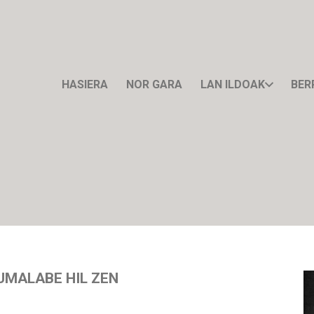
HASIERA
NOR GARA
LAN ILDOAK
BER
UMALABE HIL ZEN