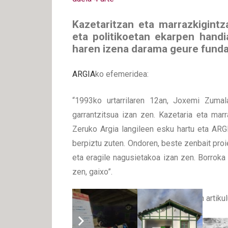
Kazetaritzan eta marrazkigintza
eta politikoetan ekarpen hand
haren izena darama geure funda
ARGIA
ko efemeridea:
“1993ko urtarrilaren 12an, Joxemi Zumala
garrantzitsua izan zen. Kazetaria eta marr
Zeruko Argia langileen esku hartu eta ARGI
berpiztu zuten. Ondoren, beste zenbait proi
eta eragile nagusietakoa izan zen. Borroka s
zen, gaixo”.
Ikusi ere Itsaso Zubiria Etxeberriaren artiku