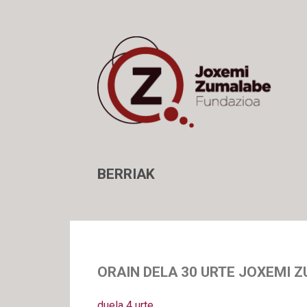
BERRIAK
ORAIN DELA 30 URTE JOXEMI Z
duela 4 urte