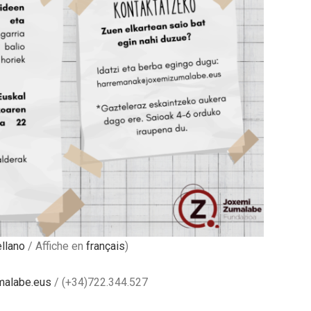
ellano
/ Affiche en
français
)
malabe.eus
/ (+34)722.344.527