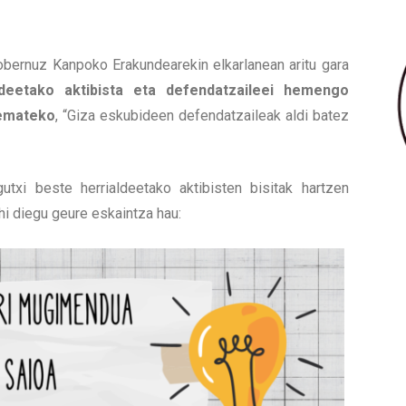
bernuz Kanpoko Erakundearekin elkarlanean aritu gara
ldeetako aktibista eta defendatzaileei hemengo
 emateko
, “Giza eskubideen defendatzaileak aldi batez
utxi beste herrialdeetako aktibisten bisitak hartzen
hi diegu geure eskaintza hau: