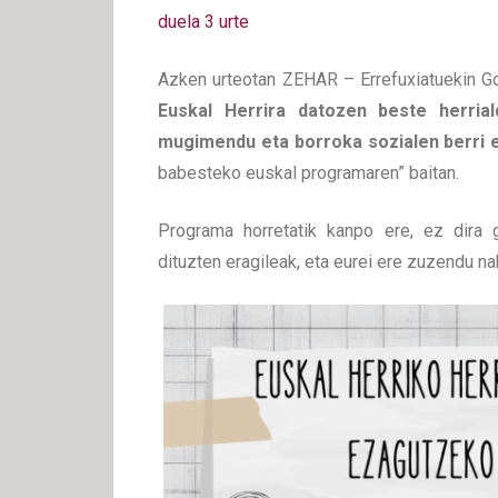
duela 3 urte
Azken urteotan ZEHAR – Errefuxiatuekin Go
Euskal Herrira datozen beste herria
mugimendu eta borroka sozialen berri
babesteko euskal programaren” baitan.
Programa horretatik kanpo ere, ez dira g
dituzten eragileak, eta eurei ere zuzendu na