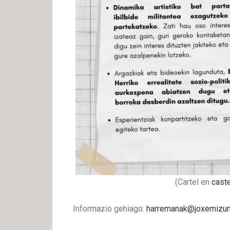
(Cartel en
cast
Informazio gehiago:
harremanak@joxemizu