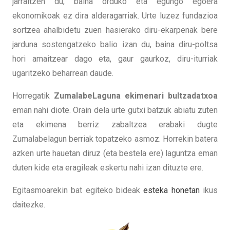
jarraitzen du, baina orduko eta egungo egoera
ekonomikoak ez dira alderagarriak. Urte luzez fundazioa
sortzea ahalbidetu zuen hasierako diru-ekarpenak bere
jarduna sostengatzeko balio izan du, baina diru-poltsa
hori amaitzear dago eta, gaur gaurkoz, diru-iturriak
ugaritzeko beharrean daude.
Horregatik
ZumalabeLaguna ekimenari bultzadatxoa
eman nahi diote. Orain dela urte gutxi batzuk abiatu zuten
eta ekimena berriz zabaltzea erabaki dugte
Zumalabelagun berriak topatzeko asmoz. Horrekin batera
azken urte hauetan diruz (eta bestela ere) laguntza eman
duten kide eta eragileak eskertu nahi izan dituzte ere.
Egitasmoarekin bat egiteko bideak
esteka honetan
ikus
daitezke.