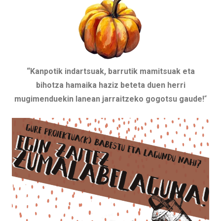
“Kanpotik indartsuak, barrutik mamitsuak eta
bihotza hamaika haziz beteta duen herri
mugimenduekin lanean jarraitzeko gogotsu gaude!
“