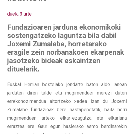
duela 3 urte
Fundazioaren jarduna ekonomikoki
sostengatzeko laguntza bila dabil
Joxemi Zumalabe, horretarako
eragile zein norbanakoen ekarpenak
jasotzeko bideak eskaintzen
dituelarik.
Euskal Herrian bestelako jendarte baten alde lanean
jarduten diren talde eta mugimenduei merezi duten
errekonozimendua aitortzeko xedea izan du Joxemi
Zumalabe fundazioak bere hastapenetatik, baita herri
mugimenduen arteko elkar-ezagutza eta elkarlana
erraztea ere. Gaur egun hasierako asmo berdinarekin