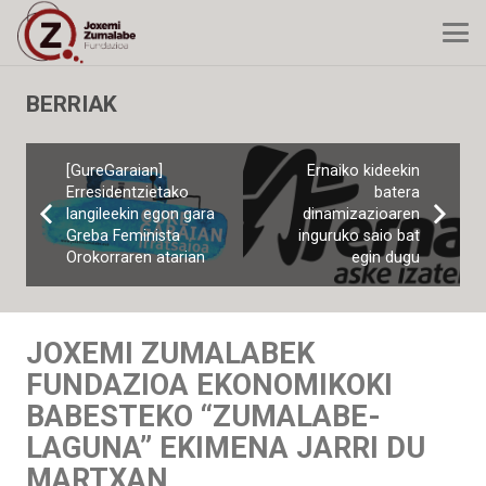
BERRIAK
[GureGaraian]
Ernaiko kideekin
Erresidentzietako
batera
langileekin egon gara
dinamizazioaren
Greba Feminista
inguruko saio bat
Orokorraren atarian
egin dugu
JOXEMI ZUMALABEK
FUNDAZIOA EKONOMIKOKI
BABESTEKO “ZUMALABE-
LAGUNA” EKIMENA JARRI DU
MARTXAN